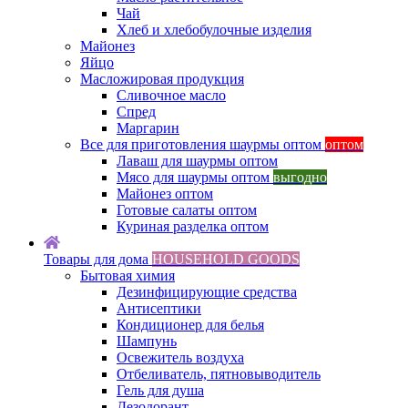
Чай
Хлеб и хлебобулочные изделия
Майонез
Яйцо
Масложировая продукция
Сливочное масло
Спред
Маргарин
Все для приготовления шаурмы оптом
оптом
Лаваш для шаурмы оптом
Мясо для шаурмы оптом
выгодно
Майонез оптом
Готовые салаты оптом
Куриная разделка оптом
Товары для дома
HOUSEHOLD GOODS
Бытовая химия
Дезинфицирующие средства
Антисептики
Кондиционер для белья
Шампунь
Освежитель воздуха
Отбеливатель, пятновыводитель
Гель для душа
Дезодорант