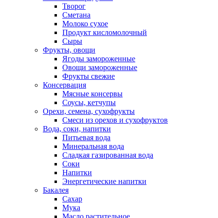
Творог
Сметана
Молоко сухое
Продукт кисломолочный
Сыры
Фрукты, овощи
Ягоды замороженные
Овощи замороженные
Фрукты свежие
Консервация
Мясные консервы
Соусы, кетчупы
Орехи, семена, сухофрукты
Смеси из орехов и сухофруктов
Вода, соки, напитки
Питьевая вода
Минеральная вода
Сладкая газированная вода
Соки
Напитки
Энергетические напитки
Бакалея
Сахар
Мука
Масло растительное