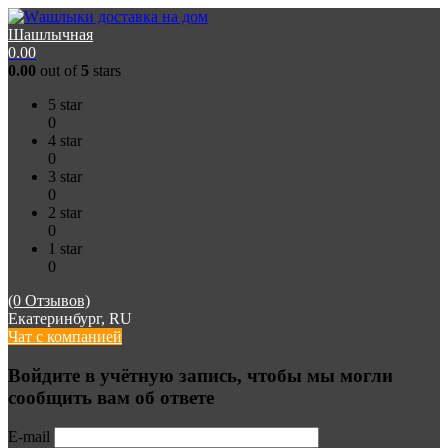
Шашлычная
0.00
0.00
out of
5
stars
5 star
0
4 star
0
3 star
0
2 star
0
1 star
0
(0 Отзывов)
Екатеринбург, RU
Чат с компанией
Войдите в учётную запись, чтобы мы могли
сообщить вам об ответе
E-mail