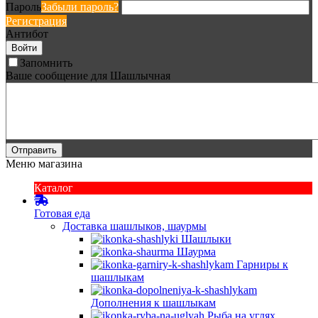
Пароль
Забыли пароль?
Регистрация
Антибот
Войти
Запомнить
Ваше сообщение для Шашлычная
Отправить
Меню магазина
Каталог
Готовая еда
Доставка шашлыков, шаурмы
Шашлыки
Шаурма
Гарниры к
шашлыкам
Дополнения к шашлыкам
Рыба на углях