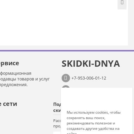
SKIDKI-DNYA
ервисе
нформационная
+7-953-006-01-12
родавцы товаров и услуг
предложения.
info@skidki-dnya.ru
 сети
Подпишитесь на
скидки!
Мы используем cookies, чтобы
сохранять ваш поиск,
Рассылки о новых предложениях
рекомендовать полезное и
продавцов
создавать другие удобства на
сайте.