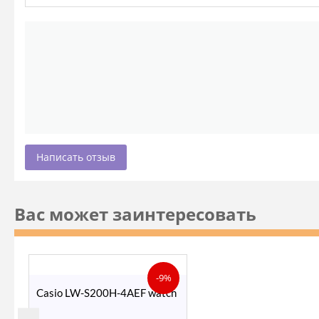
Написать отзыв
Вас может заинтересовать
-9%
Casio LW-S200H-4AEF watch