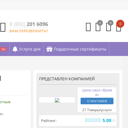
8 (800)
201 6096
0
0
0
ВАМ ПЕРЕЗВОНИТЬ?
Услуги дня
Подарочные сертификаты
ЕДА
Й
ПРЕДСТАВЛЕН КОМПАНИЕЙ
Цени свое «Врем
я»
О МАГАЗИНЕ
 отзыв
21 Товары/услуги
дн.
5.00
Рейтинг: