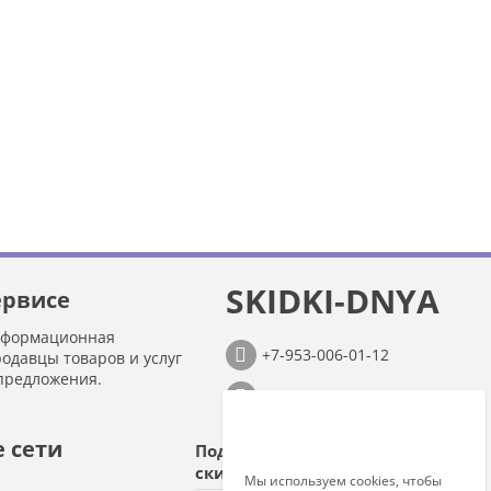
SKIDKI-DNYA
ервисе
нформационная
+7-953-006-01-12
родавцы товаров и услуг
предложения.
info@skidki-dnya.ru
 сети
Подпишитесь на
скидки!
Мы используем cookies, чтобы