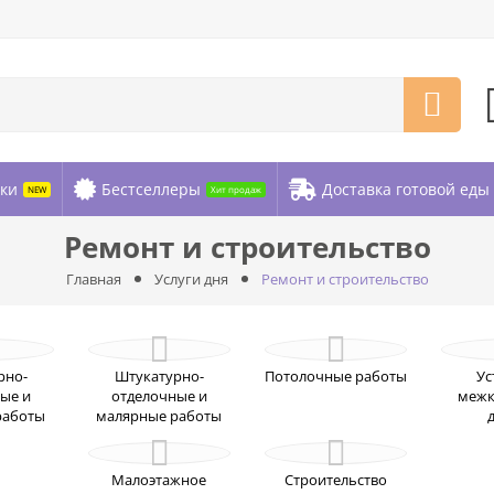
ки
Бестселлеры
Доставка готовой еды
NEW
Хит продаж
Ремонт и строительство
Главная
Услуги дня
Ремонт и строительство
рно-
Штукатурно-
Потолочные работы
Ус
ые и
отделочные и
межк
работы
малярные работы
Малоэтажное
Строительство