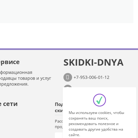
SKIDKI-DNYA
ервисе
нформационная
+7-953-006-01-12
родавцы товаров и услуг
предложения.
info@skidki-dnya.ru
 сети
Подпишитесь на
скидки!
Мы используем cookies, чтобы
сохранять ваш поиск,
Рассылки о новых предложениях
рекомендовать полезное и
продавцов
создавать другие удобства на
сайте.