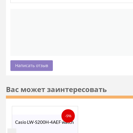
Написать отзыв
Вас может заинтересовать
-9%
Casio LW-S200H-4AEF watch