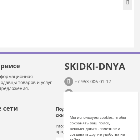
SKIDKI-DNYA
ервисе
нформационная
+7-953-006-01-12
родавцы товаров и услуг
предложения.
info@skidki-dnya.ru
 сети
Подпишитесь на
скидки!
Мы используем cookies, чтобы
сохранять ваш поиск,
Рассылки о новых предложениях
рекомендовать полезное и
продавцов
создавать другие удобства на
сайте.